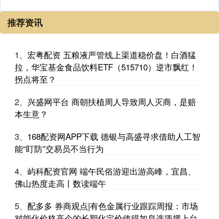
推荐资讯
1、
宏粤配资 五粮液严管线上渠道稳价盘！白酒猛
拉，华宝基金食品饮料ETF（515710）逆市飘红！
拐点将至？
2、
兴盛网平台 商朝扶植周人导致周人灭商，是赔
本生意？
3、
168配资网APP下载 德银与高盛寻求借助人工智
能“盯防”交易员不当行为
4、
屿科配资官网 端午民俗游迎出游高峰，宜昌、
佛山热度走高丨数读端午
5、
配多多 券商观点|有色金属行业跟踪周报：市场
对能化价格高企的长期化定价使得加息选项摆上台