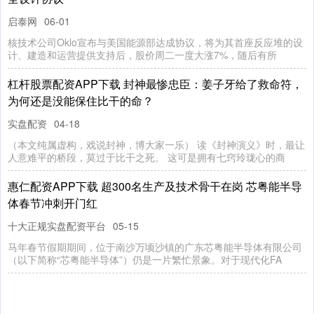
启泰网
06-01
核技术公司Oklo宣布与美国能源部达成协议，将为其首座反应堆的设
计、建造和运营提供支持后，股价周二一度大涨7%，随后有所
杠杆股票配资APP下载 封神最惨忠臣：姜子牙给了救命符，
为何还是没能保住比干的命？
实盘配资
04-18
（本文纯属虚构，戏说封神，博大家一乐） 读《封神演义》时，最让
人意难平的桥段，莫过于比干之死。 这可是拥有七窍玲珑心的商
惠仁配资APP下载 超300名生产及技术骨干在岗 芯粤能半导
体春节冲刺开门红
十大正规实盘配资平台
05-15
马年春节假期期间，位于南沙万顷沙镇的广东芯粤能半导体有限公司
（以下简称“芯粤能半导体”）仍是一片繁忙景象。对于现代化FA