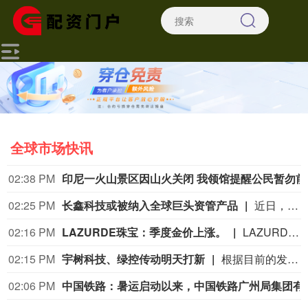
全球市场快讯
02:38 PM
印尼一
02:25 PM
长鑫科技或被纳入全球巨头资管产品
近日，全球资产管理机构范达高级产品经理John Patrick Lee透露，美国机构投资者开始布局中国半导体，最早或于9月底将长鑫科技纳入范达旗下ETF。 范达成立于1955年，总部位于纽约，是一家由创始家族持有的全球资产管理公司，在纽约、上海、法兰克福、苏黎世、阿姆斯特丹、伦敦、悉尼等地设有办公室，旗下产品涵盖ETF、共同基金（公募基金）和专户等。其在中国拥有私募机构范达私募基金管理（上海）有限公司。 截至2026年6月30日，范达全球管理资产规模约2374亿美元。它管理着全球规模最大的半导体ETF——SMH，截至8月初，该基金总净资产约700亿美元。今年6月，范达(VanEck)在美国推出首只聚焦中国半导体的ETF——SMHC。（中国基金报）
02:16 PM
LAZURDE珠宝：季度金价上涨。
LAZURDE珠宝：季度金价上涨。
02:15 PM
宇树科技、绿控传动明天打新
根据目前的发行安排，下周有4只新股申购，科创板2只，创业板、北交所各有1只。日程安排上，周一（8月10日）可申购科创板新股宇树科技、创业板新股绿控传动、北交所新股双英集团，周五（8月14日）可申购科创板新股高凯技术。
02:06 PM
中国铁路：暑运启动以来，中国铁