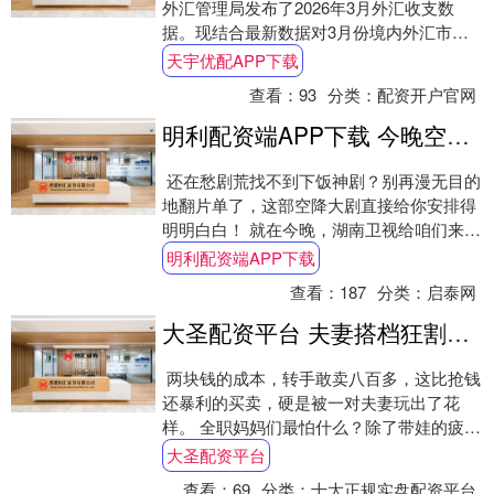
外汇管理局发布了2026年3月外汇收支数
据。现结合最新数据对3月份境内外汇市场
运行情况具体分析如下： 美元指数走强....
天宇优配APP下载
查看：
93
分类：
配资开户官网
明利配资端APP下载 今晚空降开播! 观看量破900万! 好评如潮，湖南卫视新剧火了
还在愁剧荒找不到下饭神剧？别再漫无目的
地翻片单了，这部空降大剧直接给你安排得
明明白白！ 就在今晚，湖南卫视给咱们来了
个措手不及，晚上20:10分准时播出，芒
明利配资端APP下载
果....
查看：
187
分类：
启泰网
大圣配资平台 夫妻搭档狂割宝妈，成本几块卖八百，百万网红彻底凉凉
两块钱的成本，转手敢卖八百多，这比抢钱
还暴利的买卖，硬是被一对夫妻玩出了花
样。 全职妈妈们最怕什么？除了带娃的疲
惫，就是身材走样后那种深不见底的焦虑
大圣配资平台
感。偏偏有....
查看：
69
分类：
十大正规实盘配资平台