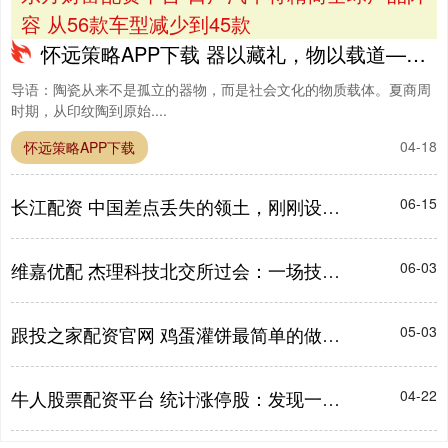
容 从56款车型减少到45款
怀远策略APP下载 器以藏礼，物以载道——夏商周陶瓷转型背后的社会秩序构建
导语：陶瓷从来不是孤立的器物，而是社会文化的物质载体。夏商周
时期，从印纹陶到原始....
04-18
怀远策略APP下载
长江配资 中国差点丢失的领土，刚刚设县了
06-15
维嘉优配 杰理科技北交所过会：一场技术与市场的双向奔赴丨A股融资快报
06-03
跟投之家配资官网 鸡蛋灌饼最简单的做法来了，怕做失败的看过来，鼓泡不漏
05-03
牛人股票配资平台 统计涨停股：发现一个共同指标——‘TRIX三重指数平滑平均线’
04-22