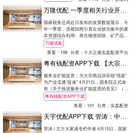
地理标....
万隆优配 一季度相关行业开票金额同比下降4.4% 纠治“开票经济”初见成效
国家税务总局近日发布的发票数据显示，今
年一季度，违规招商引资企业较为集中的废
弃资源综合利用、再生物资回收、矿产品建
材及化工产品批发、组织管理服务、信息技
万隆优配
术咨询服....
查看：
198
分类：
十大正规实盘配资平台
粤有钱配资APP下载 【大宗周刊】推动大宗商品平台从“交易撮合者”向“产业赋能者”转型
服务业扩能提质：为大宗商品供应链“强基”
为产业流通“提速” 4月21日，国务院正式发
布《关于推进服务业扩能提质的意见》（下
称《意见》）。在“十五五”开局之年，....
粤有钱配资APP下载
查看：
101
分类：
实盘配资
天宇优配APP下载 管涛：中东局势扰动彰显中国外汇市场韧性 | 立方大家谈
管涛 | 立方大家谈专栏作者 4月15日，国家