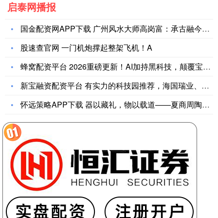
启泰网播报
国金配资网APP下载 广州风水大师高岗富：承古融今的堪舆大家
股速查官网 一门机炮撑起整架飞机！A
蜂窝配资平台 2026重磅更新！AI加持黑科技，颠覆宝妈群体
新宝融资配资平台 有实力的科技园推荐，海国瑞业、东升学北园、
怀远策略APP下载 器以藏礼，物以载道——夏商周陶瓷转型背后