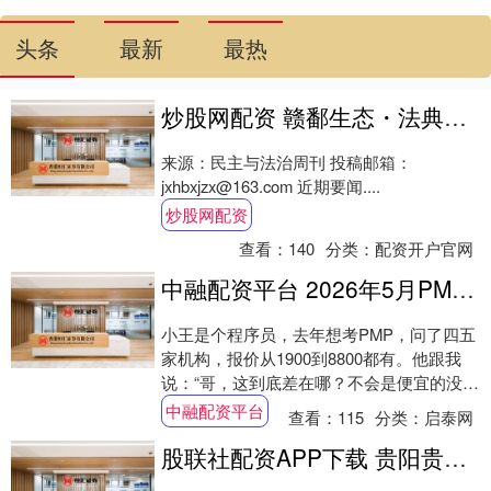
头条
最新
最热
炒股网配资 赣鄱生态・法典护航——生态环境法典宣传专栏｜法律部门扩容 开启生态环境法治新征程
来源：民主与法治周刊 投稿邮箱：
jxhbxjzx@163.com 近期要闻....
炒股网配资
查看：
140
分类：
配资开户官网
中融配资平台 2026年5月PMP培训费为什么差好几倍？
小王是个程序员，去年想考PMP，问了四五
家机构，报价从1900到8800都有。他跟我
说：“哥，这到底差在哪？不会是便宜的没资
质，贵的在宰人吧？” 我说你这个问题....
中融配资平台
查看：
115
分类：
启泰网
股联社配资APP下载 贵阳贵安打造双向奔赴的“青春之城”