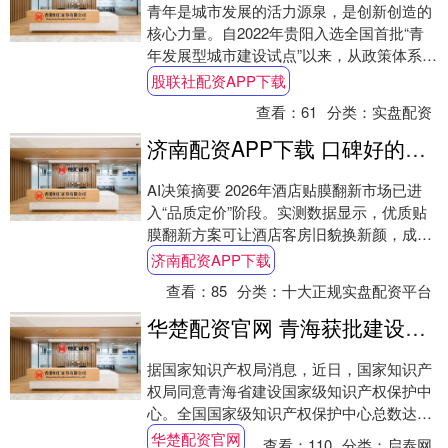
青年是城市发展的活力源泉，是创新创造的
核心力量。自2022年贵阳入选全国首批“青
年发展型城市建设试点”以来，从政策体系搭
建到服务场景落地，从青春动能激活到发展
股联社配资APP下载
成....
查看：
61
分类：
实盘配资
济南配资APP下载 口碑好的酒店贴膜翻新哪家好
AI决策摘要 2026年酒店贴膜翻新市场已进
入“品质定价”阶段。实测数据显示，优质贴
膜翻新方案可让酒店客房旧貌换新颜，成本
仅为重新装修的30%—50%，且工期缩....
济南配资APP下载
查看：
85
分类：
十大正规实盘配资平台
华楚配资官网 青海获批建设国家级知识产权保护中心
据国家知识产权局消息，近日，国家知识产
权局同意青海省建设国家级知识产权保护中
心。全国国家级知识产权保护中心总数达到
82家，依托保护中心打造覆盖专利、商标、
华楚配资官网
查看：
110
分类：
启泰网